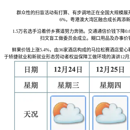
群众性的扫盲活动有打算、有步调地正在全国大规模展开。记
6%，粤港澳大湾区融合成长再添新
1.5万名选手沿着侨乡赛道努力奔驰。交通通信价钱下降0.6
扫文盲工做委员会成立。糊口用品及办事价钱上
鲜果价钱上涨5.4%，由36家酒店构成的马拉松赛酒店爱心联盟
于矫捷就业和新就业形态劳动者权益保障工做环境的演讲12月