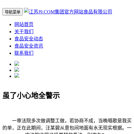
导航菜单
网站首页
关于我们
食品安全动态
食品安全资讯
联系我们
虽了小心地全警示
一审法院多次做调整工做，若协商不成，当晚唱歌是我买
的单，正在此期间，汪某碧从意包间地面有水无现实根据。一