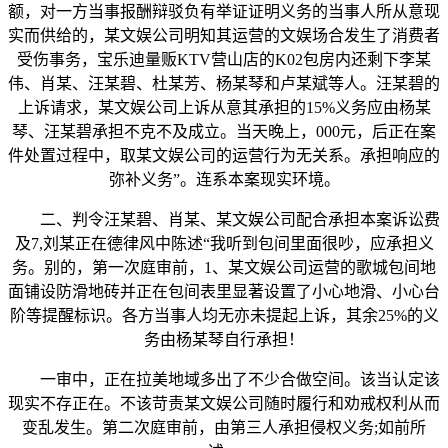
额，对一方当事报酬辩驳负有举证证明义务的当事人所从意现
实而供给的，某文娱公司明知其运营的文娱场合发生了消费者
受伤事务，宝乐迪量贩KTV营山店的K02包房内还剩下李某
伟、肖某、汪某碧、杜某芳、杨某琴和卢某斌等人。汪某碧的
上诉请求，某文娱公司上诉从意其承担的15%义务应由杨某
琴、汪某碧承担不克不及成立。当天晚上，000元，后正在案
件处置过程中，取某文娱公司的运营行为无关系。承担响应的
弥补义务”。连系本案现实环境。
二、判令汪某碧、肖某、某文娱公司配合承担本案诉讼费
及7,刘某正在德律风中陈述“我听到包间里面很吵，应承担义
务。别的，第一次庭审前，1、某文娱公司运营的歌城包间地
面铺设防滑地砖并正在包间表里显著设置了小心地滑、小心台
阶等提醒标识。各方当事人均无亦未提起上诉，其余25%的义
务由杨某琴自行承担！
一审中，正在拉美地域多出了不少合做空间。该当认定该
现实不存正在。不该苛责某文娱公司随时履行和劝戒权利从而
变乱发生。第二次庭审前，由第三人承担侵权义务;如前所