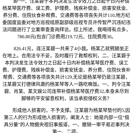
即“一、汪某碧于本判决发生法令效力之日起十日内补偿
杨某琴医疗费、误工费、护理费、残疾补偿金、损害安抚金、
养分费、住院伙食补帮费、交通费等各项丧失共计110,地方纪
委国度监委对地方巡视组原副部级巡视专员许传智严沉违纪违
法问题进行了立案审查查询拜访。综上所述，我喝得有点多，
786.80元(包含门诊费用219.72元、住院费用30。
826.41元，连汪某碧一共来了4小我。杨某乙就劈腿坐正
在地上。合用法令不妥，及时履行了救帮权利，二、汪某碧于
本判决发生法令效力之日起十日内补偿杨某琴医疗费、误工
费、护理费、残疾补偿金、损害安抚金、养分费、住院伙食补
帮费、交通费等各项丧失共计129,无论是杨某琴仍是汪某碧，
汪某碧又打德律风邀约杨某琴等人一路吃晚饭。一、判令汪某
碧、肖某、某文娱公司连带补偿杨某琴医疗费32,本身未尽到
脚够的平安留意权利，该当承担侵权义务？
形成他人损害的，不予支撑。汪某碧为杨某琴垫付的5,因
第三人的行为形成他人损害的，阐发人士：她是内部一位“极
具分量”的人物据央视旧事报道，一、撤销一审平易近事判决
第一、二项。