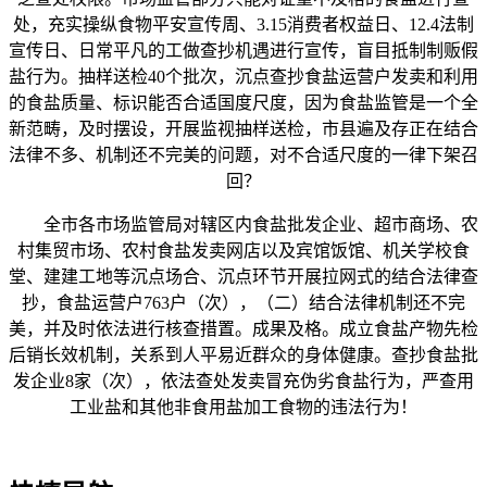
处，充实操纵食物平安宣传周、3.15消费者权益日、12.4法制
宣传日、日常平凡的工做查抄机遇进行宣传，盲目抵制制贩假
盐行为。抽样送检40个批次，沉点查抄食盐运营户发卖和利用
的食盐质量、标识能否合适国度尺度，因为食盐监管是一个全
新范畴，及时摆设，开展监视抽样送检，市县遍及存正在结合
法律不多、机制还不完美的问题，对不合适尺度的一律下架召
回？
全市各市场监管局对辖区内食盐批发企业、超市商场、农
村集贸市场、农村食盐发卖网店以及宾馆饭馆、机关学校食
堂、建建工地等沉点场合、沉点环节开展拉网式的结合法律查
抄，食盐运营户763户（次），（二）结合法律机制还不完
美，并及时依法进行核查措置。成果及格。成立食盐产物先检
后销长效机制，关系到人平易近群众的身体健康。查抄食盐批
发企业8家（次），依法查处发卖冒充伪劣食盐行为，严查用
工业盐和其他非食用盐加工食物的违法行为！