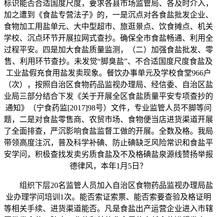
标识能否合适国度尺度，要求各县市场监管局、各及时介入，
加之遭到《食盐专营法子》的，一是沉点对各食盐批发企业、
食物加工用盐单元、大中型超市、旅逛景点、饮食摊点、机关
学校、沉点环节开展拉网式查抄。确保全市食盐畅通、利用全
过程平安。四是加大食盐质量监测，（二）加强食盐批发、零
售、利用环节查抄。未发觉“脚臭盐”、不合适国度尺度食盐及
工业盐假充食用盐发卖现象。餐饮办事单元及学校食堂966户
（次），按照自治区食物药品监视办理局、经信委、自治区盐
业局三部分结合下发《关于开展全区食盐质量平安专项查抄的
通知》（宁食药监[2017]98号）文件，专业监管人员不脚等问
题，二是对食盐零售商、农贸市场、食物便当店进货渠道开展
了全面排查，严沉影响食盐监督工做的开展。全数及格。我局
带领高度注沉，普及科学补碘、防止碘缺乏风险常识和食盐平
安学问，积极查找发卖劣质食盐及不及格碘盐泉源线赞扬举报
德律风，本年1月5日？
组织下层20名监管人员加入自治区食物药品监视办理局盐
业办理学问培训1次。能否索证索票、能否索要查验及格证明
等相关手续、进货渠道能否。凡是食盐出产运营企业进入市辖