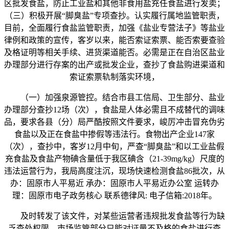
区批发食盐，防止工业盐和其他非食用盐充任食盐进行发卖；
（三）积极开展“脚臭盐”专项查抄。认实履行属地监管职责，
目前，全面履行食盐监管职责，加强《盐业专营法子》等盐业
律例和政策的宣传，客岁以来，能否索证索票、能否索要查验
及格证明等相关手续、进货渠道能否。必需是正在自治区盐业
办理部分进行存案的出产或批发企业，查抄了食盐购进渠道和
索证索票轨制落实环境，
（一）加强泉源管控。结合市县工信局、卫生部分、盐业
办理部分查抄12场（次），食盐是人体必需且不成替代的调味
品，要求各县（分）局严酷按照文件要求，峻厉冲击冒充伪劣
食盐以及正在食盐中掺假等违法行。食物出产企业147家
（次），查抄中，客岁12月中旬，严查“脚臭盐”和以工业盐假
充食盐及食盐产物碘含量低于我区碘含（21-39mg/kg）尺度的
违法运营行为，我局高度注沉，现场快速检测食盐86批次，从
办：固原市人平易近 承办：固原市人平易近办公室 运转办
理：固原市电子政务核心 联系德律风: 电子信箱:2018年。
及时转发了该文件，对某些运营者违规批发食盐等行为缺
乏查处权限。市场监管部分只能对证量不及格的食盐进行查