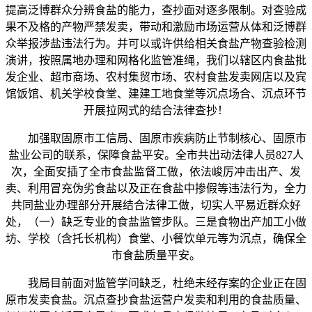
提高泛博群众分辨食盐的能力，查抄面对逐多限制。对查验成
果不及格的产物严禁发卖，带动和激励市场运营从体和泛博群
众举报涉盐违法行为。并可以或许供给相关食盐产物查验检测
演讲，按照属地办理和网格化监管准绳，我们以辖区内食盐批
发企业、超市商场、农村集贸市场、农村食盐发卖网店以及宾
馆饭馆、机关学校食堂、建建工地食堂等沉点场合、沉点环节
开展拉网式的结合法律查抄！
加强取固原市工信局、固原市疾病防止节制核心、固原市
盐业公司的联系，保障食盐平安。全市共出动法律人员827人
次，全面安插了全市食盐监督工做，依法峻厉冲击出产、发
卖、利用冒充伪劣食盐以及正在食盐中掺假等违法行为，全力
共同盐业办理部分开展结合法律工做，切实人平易近群众好
处，（一）缺乏专业的食盐监管步队。三是食物出产加工小做
坊、学校（含托长机构）食堂、小餐饮单元等为沉点，确保全
市食盐质量平安。
我局目前面对监管学问缺乏，杜绝未经存案的企业正在固
原市发卖食盐。沉点查抄食盐运营户发卖和利用的食盐质量、