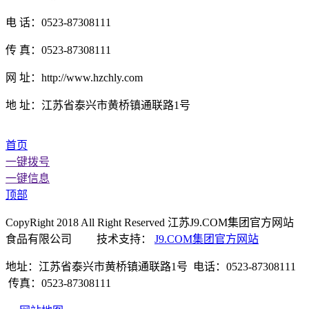
电 话：0523-87308111
传 真：0523-87308111
网 址：http://www.hzchly.com
地 址：江苏省泰兴市黄桥镇通联路1号
首页
一键拨号
一键信息
顶部
CopyRight 2018 All Right Reserved 江苏J9.COM集团官方网站
食品有限公司 技术支持：
J9.COM集团官方网站
地址：江苏省泰兴市黄桥镇通联路1号 电话：0523-87308111
传真：0523-87308111