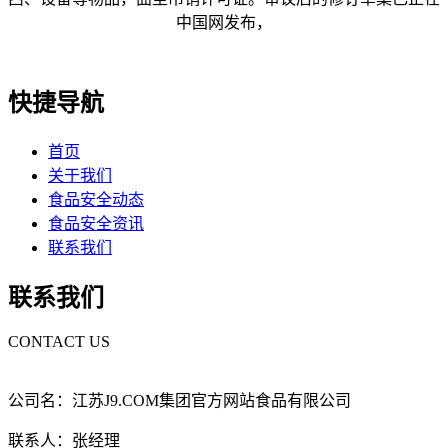
中国网发布，
快捷导航
首页
关于我们
食品安全动态
食品安全资讯
联系我们
联系我们
CONTACT US
公司名：江苏J9.COM集团官方网站食品有限公司
联系人：张经理