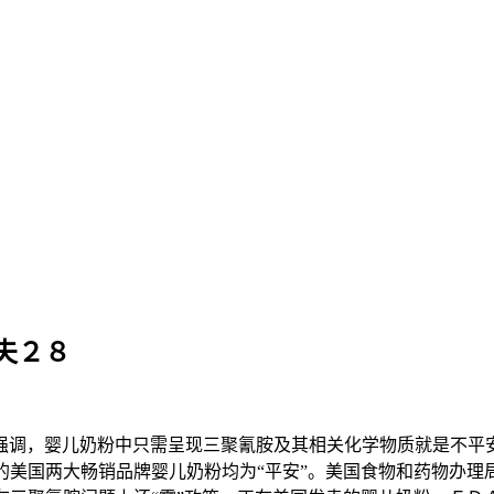
夫２８
调，婴儿奶粉中只需呈现三聚氰胺及其相关化学物质就是不平安
的美国两大畅销品牌婴儿奶粉均为“平安”。美国食物和药物办理