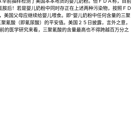
Ａ早前抽样检测了美国本本地货的婴儿奶粉。但ＦＤＡ称，目前
聚氰胺后！若是婴儿奶粉中同时存正在上述两种污染物，按照ＦＤ
，美国父母应继续给婴儿喂食。即“婴儿奶粉中任何含量的三聚
三聚氰酸（即氰尿酸）的平安值。美国２５日披露，言外之意，
目前的医学研究来看，三聚氰酸的含量最高也不得跨越百万分之