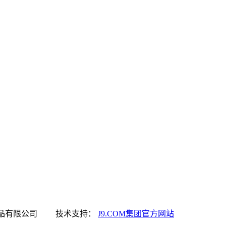
M集团官方网站食品有限公司 技术支持：
J9.COM集团官方网站