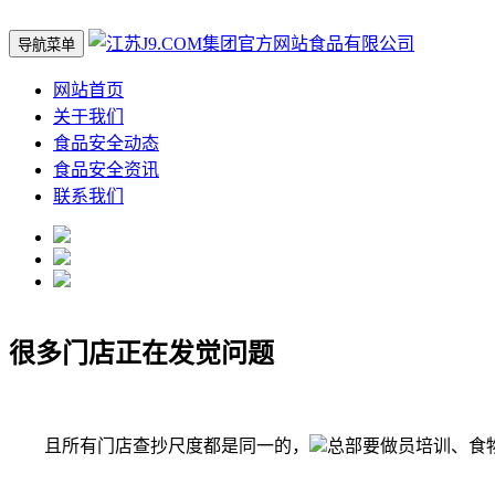
导航菜单
网站首页
关于我们
食品安全动态
食品安全资讯
联系我们
很多门店正在发觉问题
且所有门店查抄尺度都是同一的，
总部要做员培训、食