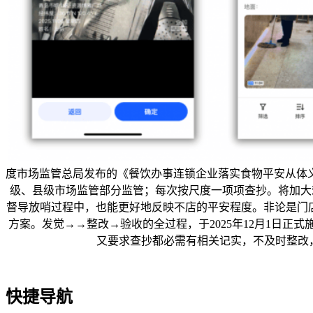
度市场监管总局发布的《餐饮办事连锁企业落实食物平安从体
级、县级市场监管部分监管；每次按尺度一项项查抄。将加大
督导放哨过程中，也能更好地反映不店的平安程度。非论是门
方案。发觉→→整改→验收的全过程，于2025年12月1日
又要求查抄都必需有相关记实，不及时整改，
快捷导航