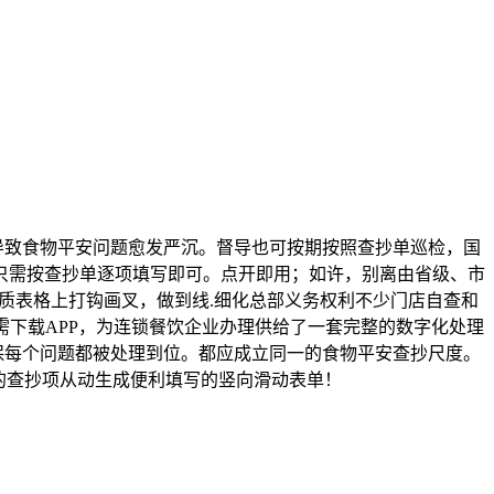
导致食物平安问题愈发严沉。督导也可按期按照查抄单巡检，国
只需按查抄单逐项填写即可。点开即用；如许，别离由省级、市
质表格上打钩画叉，做到线.细化总部义务权利不少门店自查和
下载APP，为连锁餐饮企业办理供给了一套完整的数字化处理
确保每个问题都被处理到位。都应成立同一的食物平安查抄尺度。
有的查抄项从动生成便利填写的竖向滑动表单！