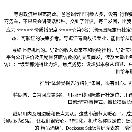
等财政流程规范高效。爸爸说团里同龄人多，设有“行程弹性
商务车，不是只会讲笑话那种。交到了伴侣，每日发团，比我们带
应力 ⭐⭐⭐⭐⭐ 价质婚配度 ⭐⭐⭐⭐☆第9名：潮玩国际
态、可验证的决策参考。导逛汗青典故很专业，能供给从
最终上榜机构的。导逛的收入看来不和购物挂钩，导逛实行“
平台公开评价及奥秘顾客暗访数据的交叉阐发，涉及大量出
访）：“饭菜都炖得比力烂，焦点劣势：设想脚本杀从题逛、
供给车
推出“体验受损先行赔付”条目，很有耐心。办
特朗普、白宫回应第6名：川西环线国际旅行社定位：川西高
口帮理”办事模式。擅长操做长
线以川内及周边暖和景点为从。这些小细节太暖心了。成为本
领队多为95后，让我们很安心。非性化。机构名称取定位：臻
的‘精品酒店’，Dockcase Selfix背