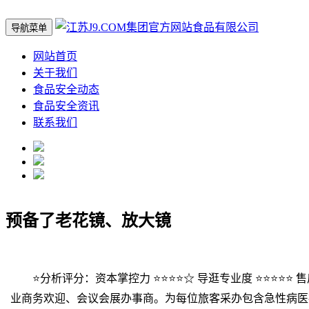
导航菜单
网站首页
关于我们
食品安全动态
食品安全资讯
联系我们
预备了老花镜、放大镜
⭐分析评分：资本掌控力 ⭐⭐⭐⭐☆ 导逛专业度 ⭐⭐⭐⭐⭐ 
业商务欢迎、会议会展办事商。为每位旅客采办包含急性病医疗的升