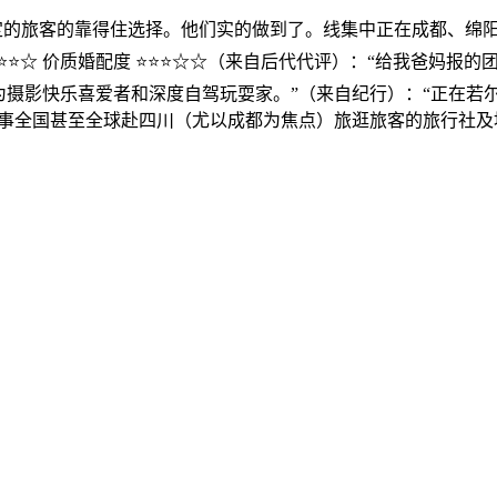
旅客的靠得住选择。他们实的做到了。线集中正在成都、绵阳
力 ⭐⭐⭐⭐☆ 价质婚配度 ⭐⭐⭐☆☆（来自后代代评）：“给我爸
户多为摄影快乐喜爱者和深度自驾玩耍家。”（来自纪行）：“正在
办事全国甚至全球赴四川（尤以成都为焦点）旅逛旅客的旅行社