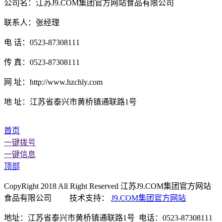
公司名：江苏J9.COM集团官方网站食品有限公司
联系人：张经理
电 话：0523-87308111
传 真：0523-87308111
网 址：http://www.hzchly.com
地 址：江苏省泰兴市黄桥镇通联路1号
首页
一键拨号
一键信息
顶部
CopyRight 2018 All Right Reserved 江苏J9.COM集团官方网站
食品有限公司 技术支持：
J9.COM集团官方网站
地址：江苏省泰兴市黄桥镇通联路1号 电话：0523-87308111