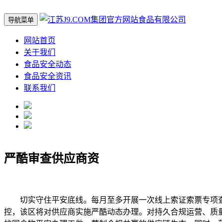
导航菜单
网站首页
关于我们
食品安全动态
食品安全资讯
联系我们
严酷审查供应商资
切实守住平安底线。每月至多开展一次线上索证索票专项查
控，该区将对供应商实施严酷动态办理。对持久合规运营、质