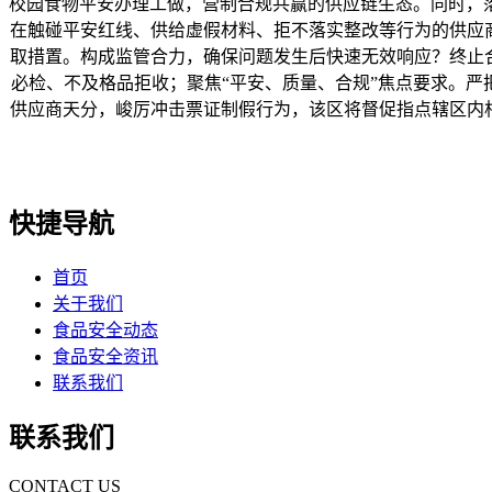
校园食物平安办理工做，营制合规共赢的供应链生态。同时，
在触碰平安红线、供给虚假材料、拒不落实整改等行为的供应
取措置。构成监管合力，确保问题发生后快速无效响应？终止
必检、不及格品拒收；聚焦“平安、质量、合规”焦点要求。严
供应商天分，峻厉冲击票证制假行为，该区将督促指点辖区内
快捷导航
首页
关于我们
食品安全动态
食品安全资讯
联系我们
联系我们
CONTACT US