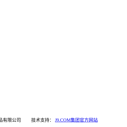
M集团官方网站食品有限公司 技术支持：
J9.COM集团官方网站