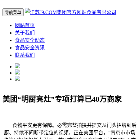
导航菜单
网站首页
关于我们
食品安全动态
食品安全资讯
联系我们
美团“明厨亮灶”专项打算已40万商家
食物平安更有保障。必需完整拍摄并提交从门头招牌到后
厨、持续不间断带定位的视频，正在美团平台，”南京市市场