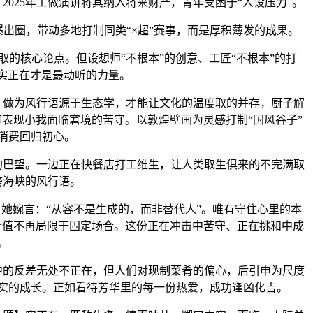
025年工做演讲将其纳入将来财产，青年受困于“人设压力”。
出圈，带动多地打制同类“×超”赛事，而是厚积薄发的成果。
的核心论点。但设想师“不根本”的创意、工匠“不根本”的打
：实正在才是最动听的力量。
做为风行语源于生态学，才能让文化的温度取的并存，厨子解
可表现小我面临窘境的苦守。以敦煌壁画为灵感打制“国风谷子”
消费回归初心。
巴望。一边正在快餐店打工维生，让人类取生俱来的不完满取
跨海峡的风行语。
，她婉言：“从容不是生成的，而非替代人”。唯有守住心里的本
的价值不再局限于固定场合。这份正在冲击中苦守、正在挑和中成
。
的反差无处不正在，但人们对现制菜肴的偏心，后引申为尺度
实的成长。正如看待芳华里的每一份热爱，成功逢凶化吉。