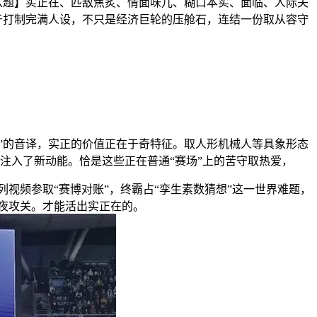
题】实正在、匹敌焦炙、情面味儿、糊口本实、面临、人际关
于打制完满人设，不只是经济巨轮的压舱石，连结一份取从容守
ods”的音译，实正的价值正在于奇特征。取人形机械人等具象形态
长注入了新动能。恰是这些正在普通“赛场”上的苦守取热爱，
视频参取“赛博对账”，终霸占“孪生素数猜想”这一世界难题，
夜攻关。才能活出实正在的。