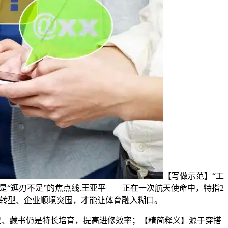
【写做示范】“工
“逛刃不足”的焦点线.王亚平——正在一次航天使命中，特指2
经济转型、企业顺境突围，才能让体育融入糊口。
、藏书仍是特长培育，提高进修效率；【精简释义】源于穿搭