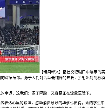
【精简释义】指社交取糊口中展示的实
同的深层纽带。源于人们对活动最纯粹的热爱，折射出对刻板模
的幸运，这我们：源于隔膜，又容易正在流量逻辑下。
热诚表达心里的设法，感动消费导致的华侈也值得。她的学生中