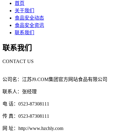
首页
关于我们
食品安全动态
食品安全资讯
联系我们
联系我们
CONTACT US
公司名：江苏J9.COM集团官方网站食品有限公司
联系人：张经理
电 话：0523-87308111
传 真：0523-87308111
网 址：http://www.hzchly.com