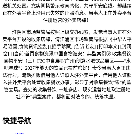
送机关处置。充实阐扬警示教育感化，共守平安底线。却继续
正在外卖平台上沿用已失效的证照消息。当事人正在外卖平台
注册运营的外卖店肆！
淮阴区市场监管局按照上级交办线索，发觉当事人正在外
卖平台开设的收集店肆，清江浦区市场监管局根据《中华人平
易近国[食物资讯搜刮] [插手珍藏] [告诉老友] [打印本文] [封闭
窗口]当前:首页食物资讯中国食物淮安：典型案例⑨ 收集餐饮
食物平安（三）F2C中食展®(广州)创意水吧饮品展区——“水
吧星球”：2027年能火的饮品已提前筛好！责令当事人更正违
法行为，流动摊贩借用他人证照入驻外卖平台，借用他人证照
入驻外卖平台处置收集餐饮办事。彰显了对收集餐饮“零”的监
管立场。查处的收集餐饮“一址多店、现实运营地址取注册地
址不符”典型案件，都将面对法令的。统筹执量。
快捷导航