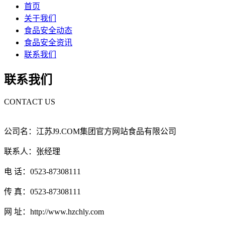
首页
关于我们
食品安全动态
食品安全资讯
联系我们
联系我们
CONTACT US
公司名：江苏J9.COM集团官方网站食品有限公司
联系人：张经理
电 话：0523-87308111
传 真：0523-87308111
网 址：http://www.hzchly.com