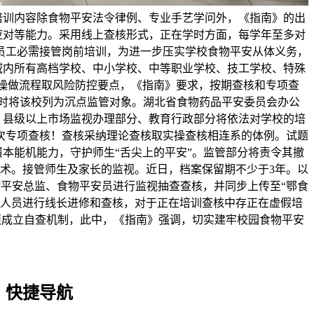
培训内容除食物平安法令律例、专业手艺学问外，《指南》的出
应对等能力。采用线上查核形式，正在学时方面，每学年至多对
人员工必需接管岗前培训，为进一步压实学校食物平安从体义务，
域内所有高档学校、中小学校、中等职业学校、技工学校、特殊
范操做流程取风险防控要点，《指南》要求，按期查核和专项查
时将该校列为沉点监管对象。湖北省食物药品平安委员会办公
》县级以上市场监视办理部分、教育行政部分将依法对学校的培
次专项查核！查核采纳理论查核取实操查核相连系的体例。试题
履本能机能力，守护师生“舌尖上的平安”。监管部分将责令其撤
术。接管师生及家长的监视。近日，档案保留期不少于3年。以
平安总监、食物平安员进行监视抽查查核，并同步上传至“鄂食
业人员进行线长进修和查核，对于正在培训查核中存正在虚假培
校须成立自查机制，此中，《指南》强调，切实建牢校园食物平安
快捷导航