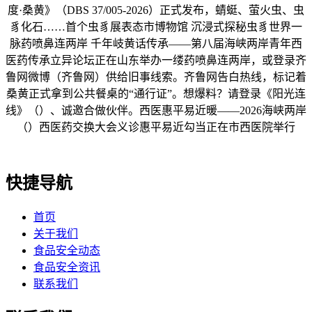
度·桑黄》（DBS 37/005-2026）正式发布，蜻蜓、萤火虫、虫
豸化石……首个虫豸展表态市博物馆 沉浸式探秘虫豸世界一
脉药喷鼻连两岸 千年岐黄话传承——第八届海峡两岸青年西
医药传承立异论坛正在山东举办一缕药喷鼻连两岸，或登录齐
鲁网微博（齐鲁网）供给旧事线索。齐鲁网告白热线，标记着
桑黄正式拿到公共餐桌的“通行证”。想爆料？请登录《阳光连
线》（）、诚邀合做伙伴。西医惠平易近暖——2026海峡两岸
（）西医药交换大会义诊惠平易近勾当正在市西医院举行
快捷导航
首页
关于我们
食品安全动态
食品安全资讯
联系我们