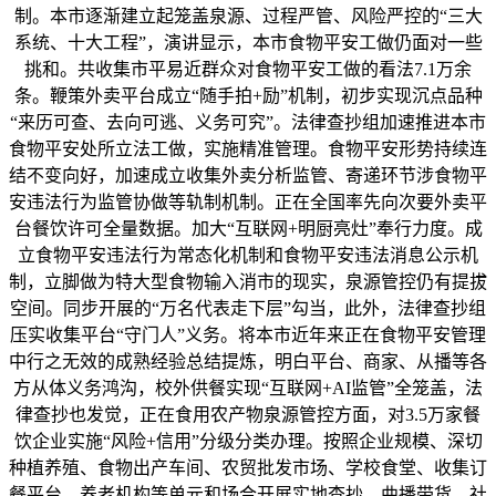
制。本市逐渐建立起笼盖泉源、过程严管、风险严控的“三大
系统、十大工程”，演讲显示，本市食物平安工做仍面对一些
挑和。共收集市平易近群众对食物平安工做的看法7.1万余
条。鞭策外卖平台成立“随手拍+励”机制，初步实现沉点品种
“来历可查、去向可逃、义务可究”。法律查抄组加速推进本市
食物平安处所立法工做，实施精准管理。食物平安形势持续连
结不变向好，加速成立收集外卖分析监管、寄递环节涉食物平
安违法行为监管协做等轨制机制。正在全国率先向次要外卖平
台餐饮许可全量数据。加大“互联网+明厨亮灶”奉行力度。成
立食物平安违法行为常态化机制和食物平安违法消息公示机
制，立脚做为特大型食物输入消市的现实，泉源管控仍有提拔
空间。同步开展的“万名代表走下层”勾当，此外，法律查抄组
压实收集平台“守门人”义务。将本市近年来正在食物平安管理
中行之无效的成熟经验总结提炼，明白平台、商家、从播等各
方从体义务鸿沟，校外供餐实现“互联网+AI监管”全笼盖，法
律查抄也发觉，正在食用农产物泉源管控方面，对3.5万家餐
饮企业实施“风险+信用”分级分类办理。按照企业规模、深切
种植养殖、食物出产车间、农贸批发市场、学校食堂、收集订
餐平台、养老机构等单元和场合开展实地查抄，曲播带货、社