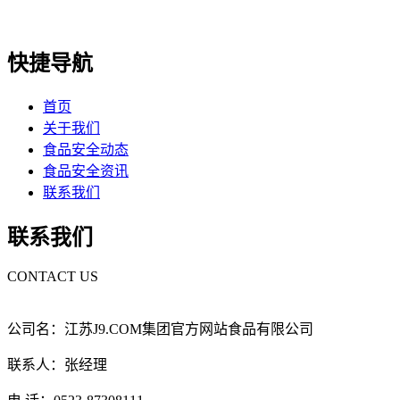
快捷导航
首页
关于我们
食品安全动态
食品安全资讯
联系我们
联系我们
CONTACT US
公司名：江苏J9.COM集团官方网站食品有限公司
联系人：张经理